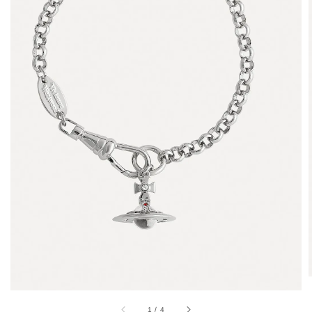
1
/
4