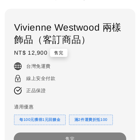
Vivienne Westwood 兩樣
飾品（客訂商品）
Regular
NT$ 12,900
售完
price
台灣免運費
線上安全付款
正品保證
適用優惠
每100元獲得1元回饋金
滿2件運費折抵100
售完