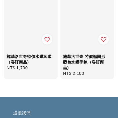
施華洛世奇特價水鑽耳環
施華洛世奇 特價橢圓形
（客訂商品)
藍色水鑽手鍊（客訂商
品)
Regular
NT$ 1,700
Regular
NT$ 2,100
price
price
追蹤我們