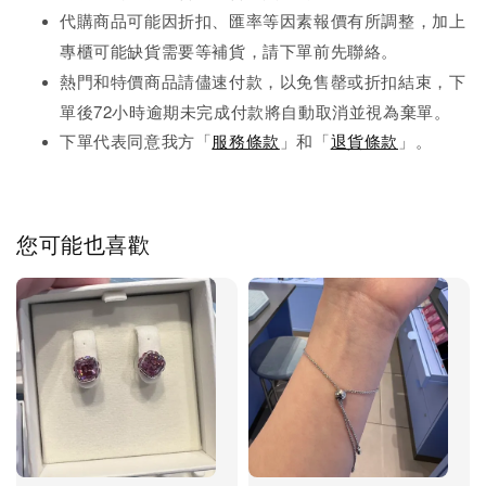
代購商品可能因折扣、匯率等因素報價有所調整，加上
先
專櫃可能缺貨需要等補貨，請下單前
聯絡。
熱門和特價商品請儘速付款，以免售罄或折扣結束，下
單後72小時逾期未完成
付款將自動取消並視為棄單。
下單代表同意我方「
服務條款
」和「
退貨條款
」。
您可能也喜歡