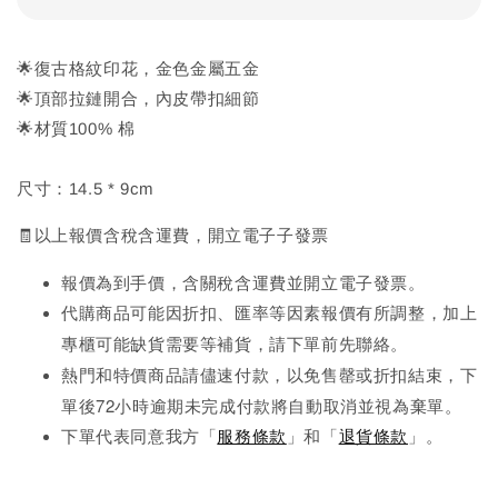
🌟復古格紋印花，金色金屬五金
🌟頂部拉鏈開合，內皮帶扣細節
🌟材質100% 棉
尺寸：14.5 * 9cm
🧾以上報價含稅含運費，開立電子子發票
報價為到手價，含關稅含運費並開立電子發票。
代購商品可能因折扣、匯率等因素報價有所調整，加上
先
專櫃可能缺貨需要等補貨，請下單前
聯絡。
熱門和特價商品請儘速付款，以免售罄或折扣結束，下
單後72小時逾期未完成
付款將自動取消並視為棄單。
下單代表同意我方「
服務條款
」和「
退貨條款
」。