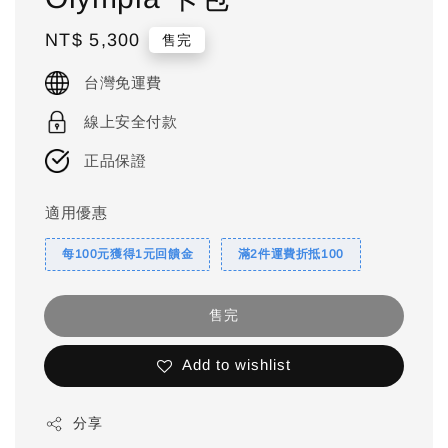
Regular
NT$ 5,300
售完
price
台灣免運費
線上安全付款
正品保證
適用優惠
每100元獲得1元回饋金
滿2件運費折抵100
售完
Add to wishlist
分享