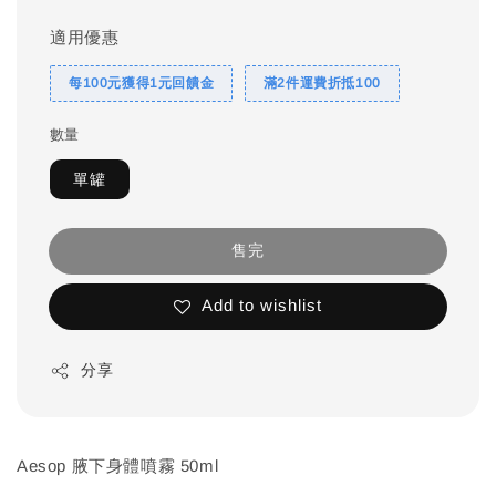
適用優惠
每100元獲得1元回饋金
滿2件運費折抵100
數量
單罐
售完
Add to wishlist
分享
Aesop 腋下身體噴霧 50ml