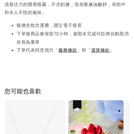
清新活力的體香噴霧，不含鋁鹽，添加蓖麻油酸鋅，有助中
和令人不悅的氣味。
報價含稅含運費，開立電子發票
下單後商品會保留72小時，逾期未完成
付款將自動取消
並視為棄單
下單代表同意我方「
服務條款
」和「
退貨條款
」
您可能也喜歡
優惠