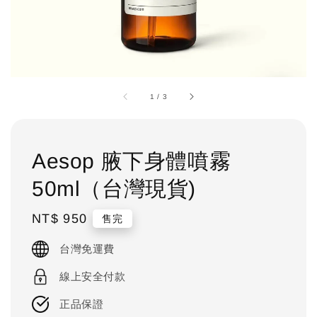
1
/
3
Aesop 腋下身體噴霧
50ml（台灣現貨)
Regular
NT$ 950
售完
price
台灣免運費
線上安全付款
正品保證