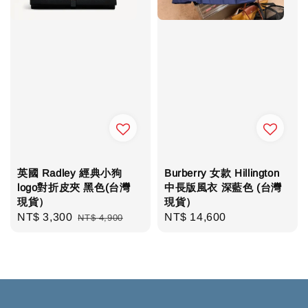
英國 Radley 經典小狗
Burberry 女款 Hillington
logo對折皮夾 黑色(台灣
中長版風衣 深藍色 (台灣
現貨）
現貨）
Sale
NT$ 3,300
Regular
Regular
NT$ 14,600
NT$ 4,900
price
price
price