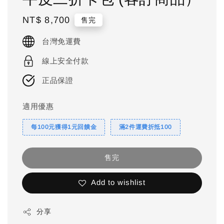
Regular
NT$ 8,700
售完
price
台灣免運費
線上安全付款
正品保證
適用優惠
每100元獲得1元回饋金
滿2件運費折抵100
售完
Add to wishlist
分享