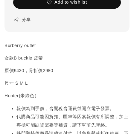
Add to wishlist
分享
Burberry outlet
女款B buckle 皮帶
原價£420，骨折價2980
尺寸 S M L
Hunter(米綠色）
報價為到手價，含關稅含運費並開立電子發票。
代購商品可能因折扣、匯率等因素報價有所調整，加上
先
專櫃可能缺貨需要等補貨，請下單前
聯絡。
熱門和特價商品請儘速付款，以免售罄或折扣結束，下