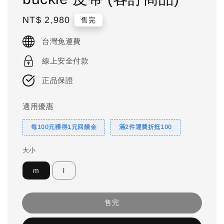
Regular
NT$ 2,980
售完
price
台灣免運費
線上安全付款
正品保證
適用優惠
每100元獲得1元回饋金
滿2件運費折抵100
大小
m
l
售完