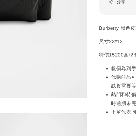
分享
Burberry 
尺寸23*12
特價15200含
報價為到
代購商品
缺貨需要
熱門和特價
時逾期未
下單代表