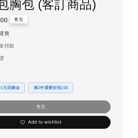
包胸包 (客訂商品)
200
售完
運費
全付款
證
得1元回饋金
滿2件運費折抵100
售完
Add to wishlist