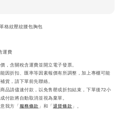
黑色皮革格紋壓紋腰包胸包
稅含運費
手價，含關稅含運費並開立電子發票。
可能因折扣、匯率等因素報價有所調整，加上專櫃可能
先
等補貨，請下單前
聯絡。
商品請儘速付款，以免售罄或折扣結束，下單後72小
完成
付款將自動取消並視為棄單。
同意我方「
服務條款
」和「
退貨條款
」。