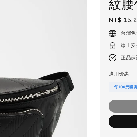
紋腰
Regular
NT$ 15,
price
台灣免
線上安
正品保
適用優惠
每100元獲