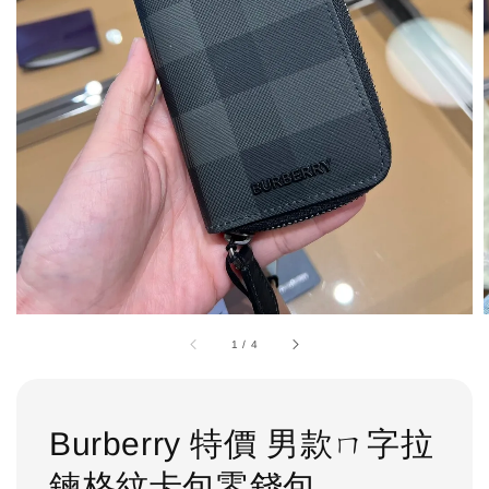
1
/
4
Burberry 特價 男款ㄇ字拉
鍊格紋卡包零錢包