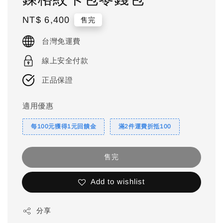
Regular
NT$ 6,400
售完
price
台灣免運費
線上安全付款
正品保證
適用優惠
每100元獲得1元回饋金
滿2件運費折抵100
售完
Add to wishlist
分享