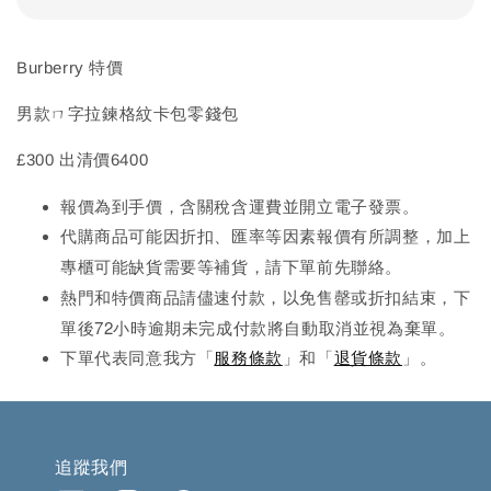
Burberry 特價
男款ㄇ字拉鍊格紋卡包零錢包
£300 出清價6400
報價為到手價，含關稅含運費並開立電子發票。
代購商品可能因折扣、匯率等因素報價有所調整，加上
先
專櫃可能缺貨需要等補貨，請下單前
聯絡。
熱門和特價商品請儘速付款，以免售罄或折扣結束，下
單後72小時逾期未完成
付款將自動取消並視為棄單。
下單代表同意我方「
服務條款
」和「
退貨條款
」。
追蹤我們