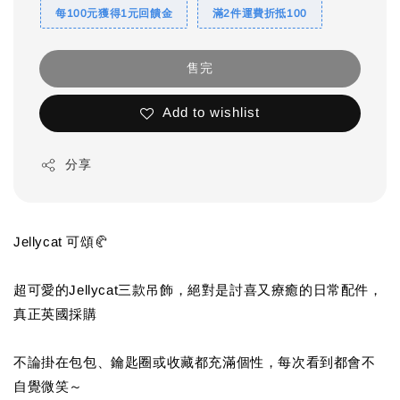
每100元獲得1元回饋金
滿2件運費折抵100
售完
Add to wishlist
分享
Jellycat 可頌🥐
超可愛的Jellycat三款吊飾，絕對是討喜又療癒的日常配件，
真正英國採購
不論掛在包包、鑰匙圈或收藏都充滿個性，每次看到都會不
自覺微笑～