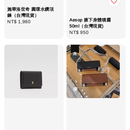
施華洛世奇 圓環水鑽項
鍊（台灣現貨）
Aesop 腋下身體噴霧
Regular
NT$ 1,980
50ml（台灣現貨)
price
Regular
NT$ 950
price
優惠