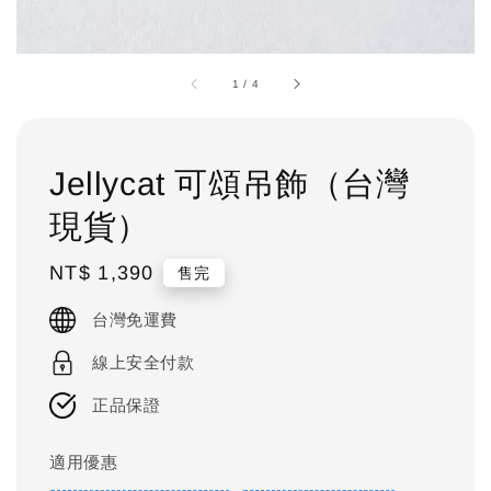
1
/
4
Jellycat 可頌吊飾（台灣
現貨）
Regular
NT$ 1,390
售完
price
台灣免運費
線上安全付款
正品保證
適用優惠