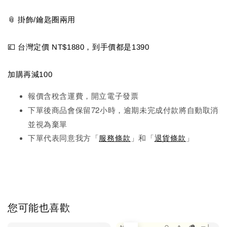
📎 掛飾/鑰匙圈兩用
💷 台灣定價 NT$1880，到手價都是1390
加購再減100
報價含稅含運費，開立電子發票
下單後商品會保留72小時，逾期未完成
付款將自動取消
並視為棄單
下單代表同意我方「
服務條款
」和「
退貨條款
」
您可能也喜歡