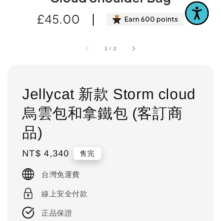
1
/
2
Jellycat 新款 Storm cloud
烏雲包和拿鐵包 (客訂商
品)
Regular
NT$ 4,340
售完
price
台灣免運費
線上安全付款
正品保證