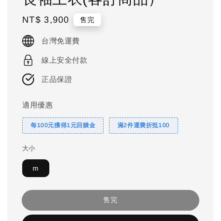
Regular
NT$ 3,900
售完
price
台灣免運費
線上安全付款
正品保證
適用優惠
每100元獲得1元回饋金
滿2件運費折抵100
大小
m
售完