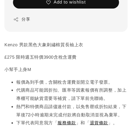
Add to wishlist
分享
Kenzo 男款黑色大象刺繡棉質長袖上衣
£275 限時週五特價3900含稅含運費
小幫手上身M
報價為到手價，含關稅含運費並開立電子發票。
代購商品可能因折扣、匯率等因素報價有所調整，加上
先
專櫃可能缺貨需要等補貨，請下單前
聯絡。
熱門和特價商品請儘速付款，以免售罄或折扣結束，下
單後72小時逾期未完成
付款將自動取消並視為棄單。
下單代表同意我方「
服務條款
」和「
退貨條款
」。