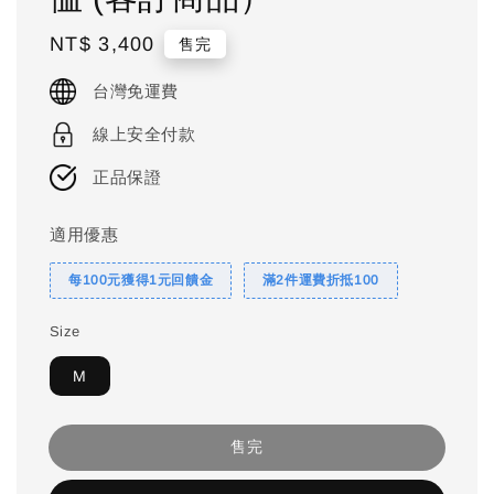
Regular
NT$ 3,400
售完
price
台灣免運費
線上安全付款
正品保證
適用優惠
每100元獲得1元回饋金
滿2件運費折抵100
Size
M
售完