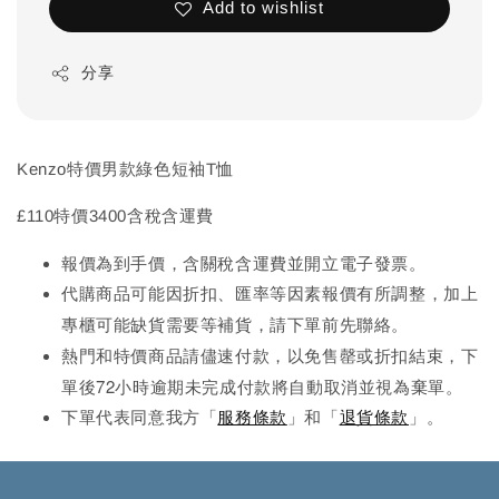
Add to wishlist
分享
Kenzo特價男款綠色短袖T恤
£110特價3400含稅含運費
報價為到手價，含關稅含運費並開立電子發票。
代購商品可能因折扣、匯率等因素報價有所調整，加上
先
專櫃可能缺貨需要等補貨，請下單前
聯絡。
熱門和特價商品請儘速付款，以免售罄或折扣結束，下
單後72小時逾期未完成
付款將自動取消並視為棄單。
下單代表同意我方「
服務條款
」和「
退貨條款
」。