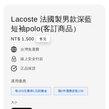
Lacoste 法國製男款深藍
短袖polo(客訂商品）
Regular
NT$ 1,500
售完
price
台灣免運費
線上安全付款
正品保證
適用優惠
每100元獲得1元回饋金
滿2件運費折抵100
大小