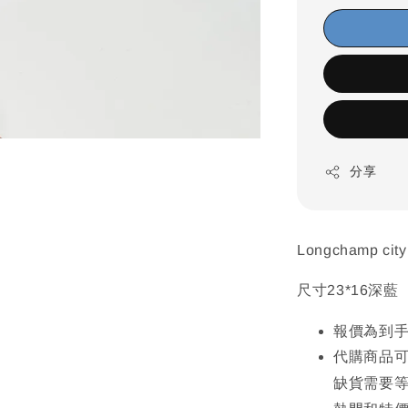
分享
Longchamp c
尺寸23*16深藍
報價為到
代購商品
缺貨需要