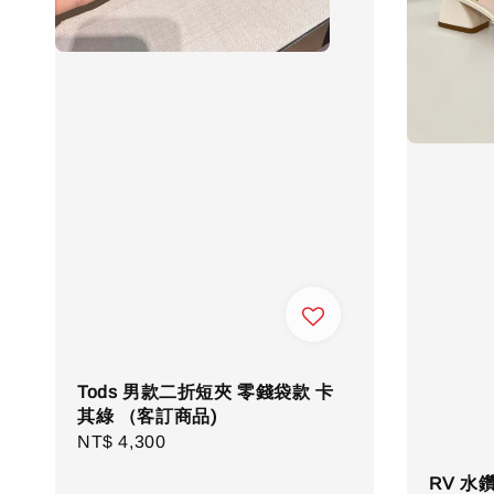
Tods 男款二折短夾 零錢袋款 卡
其綠 （客訂商品)
Regular
NT$ 4,300
price
RV 