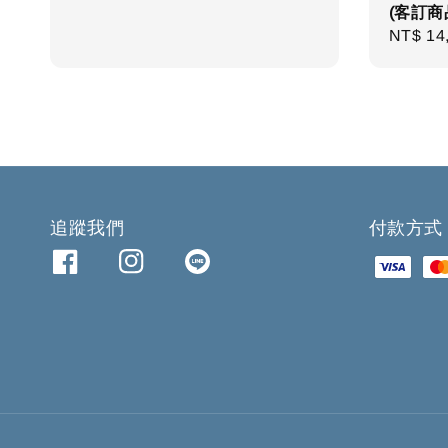
(客訂商
Regula
NT$ 14
price
追蹤我們
付款方式