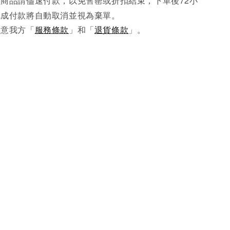
商品請儘速付款，以免售罄或折扣結束，下單後72小
完成
付款將自動取消並視為棄單。
同意我方「
服務條款
」和「
退貨條款
」。