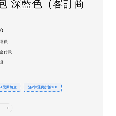
包 深藍色（客訂商
00
運費
全付款
證
得1元回饋金
滿2件運費折抵100