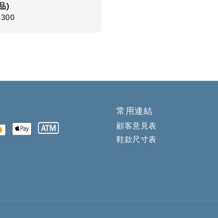
品)
r
,300
常用連結
顧客意見表
鞋款尺寸表