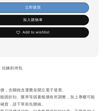
立即購買
加入購物車
Add to wishlist
ity 拉鍊斜挎包
手價，含關稅含運費並開立電子發票。
可能因折扣、匯率等因素報價有所調整，加上專櫃可能
先
等補貨，請下單前
聯絡。