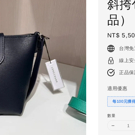
斜挎
品）
Regular
NT$ 5,5
price
台灣免
線上安
正品保
適用優惠
每100元獲
數量