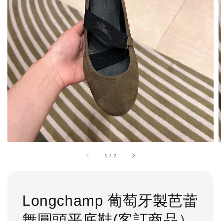
1
/
2
Longchamp 葡萄牙製芭蕾
舞圓頭平底鞋(客訂商品）