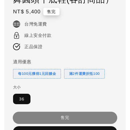
Regular
NT$ 5,400
售完
price
台灣免運費
線上安全付款
正品保證
適用優惠
每100元獲得1元回饋金
滿2件運費折抵100
大小
36
售完