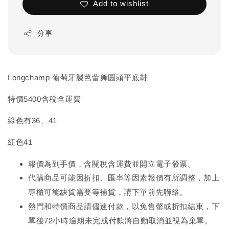
Add to wishlist
分享
Longchamp 葡萄牙製芭蕾舞圓頭平底鞋
特價5400含稅含運費
綠色有36、41
紅色41
報價為到手價，含關稅含運費並開立電子發票。
代購商品可能因折扣、匯率等因素報價有所調整，加上
先
專櫃可能缺貨需要等補貨，請下單前
聯絡。
熱門和特價商品請儘速付款，以免售罄或折扣結束，下
單後72小時逾期未完成
付款將自動取消並視為棄單。