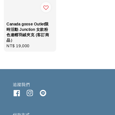
Canada goose Outlet限
時活動 Junction 女款粉
色連帽羽絨夾克 (客訂商
品）
Regular
NT$ 19,000
price
追蹤我們
付款方式