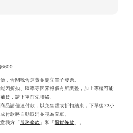
6600
手價，含關稅含運費並開立電子發票。
可能因折扣、匯率等因素報價有所調整，加上專櫃可能
先
等補貨，請下單前
聯絡。
商品請儘速付款，以免售罄或折扣結束，下單後72小
完成
付款將自動取消並視為棄單。
同意我方「
服務條款
」和「
退貨條款
」。