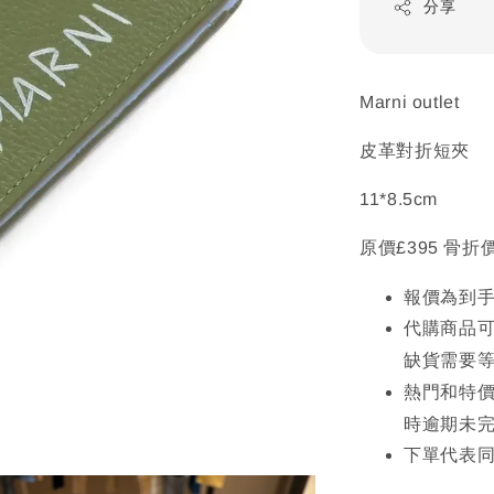
分享
Marni outlet
皮革對折短夾
11*8.5cm
原價£395 骨折價
報價為到
代購商品
缺貨需要
熱門和特價
時逾期未
下單代表