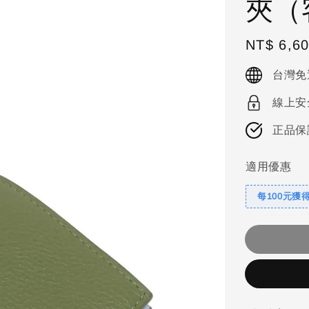
夾（
Regular
NT$ 6,6
price
台灣免
線上安
正品保
適用優惠
每100元獲