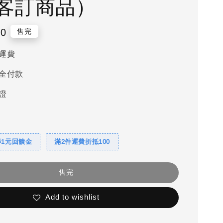
客訂商品）
00
售完
運費
全付款
證
得1元回饋金
滿2件運費折抵100
售完
Add to wishlist