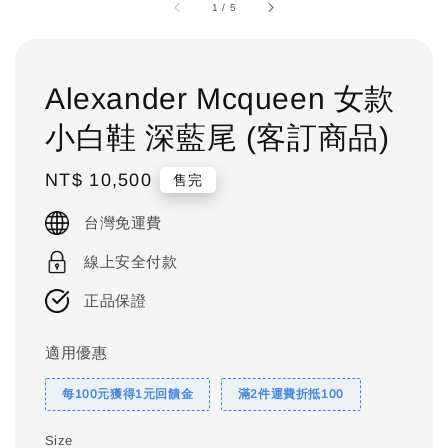
1
/
5
Alexander Mcqueen 女款
小白鞋 深藍尾 (客訂商品)
Regular
NT$ 10,500
售完
price
台灣免運費
線上安全付款
正品保證
適用優惠
每100元獲得1元回饋金
滿2件運費折抵100
Size