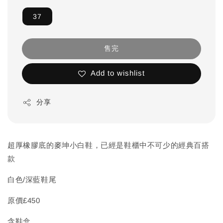
37
售完
Add to wishlist
分享
超厚橡膠底的麥坤小白鞋，已經是鞋櫃中不可少的經典百搭
款
白色/深藍鞋尾
原價£450
含鞋盒