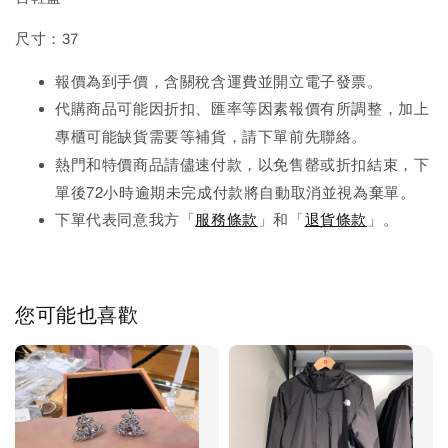
尺寸：37
報價為到手價，含關稅含運費並開立電子發票。
代購商品可能因折扣、匯率等因素報價有所調整，加上
先
專櫃可能缺貨需要等補貨，請下單前
聯絡。
熱門和特價商品請儘速付款，以免售罄或折扣結束，下
單後72小時逾期未完成
付款將自動取消並視為棄單。
下單代表同意我方「
服務條款
」和「
退貨條款
」。
您可能也喜歡