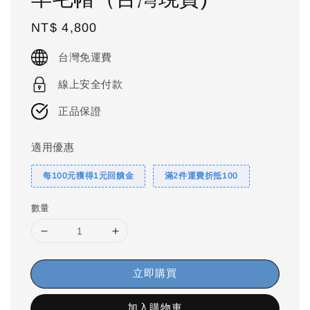
Regular
NT$ 4,800
price
台灣免運費
線上安全付款
正品保證
適用優惠
每100元獲得1元回饋金
滿2件運費折抵100
數量
立即購買
加入購物車