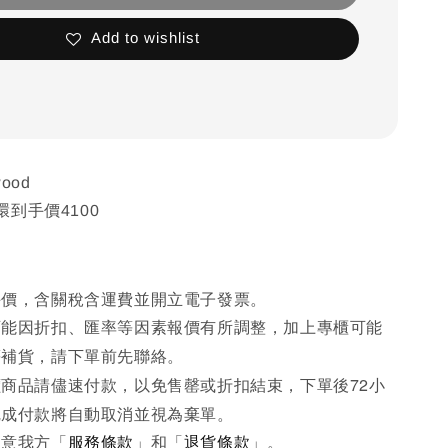
Add to wishlist
wood
到手價4100
手價，含關稅含運費並開立電子發票。
可能因折扣、匯率等因素報價有所調整，加上專櫃可能
先
等補貨，請下單前
聯絡。
商品請儘速付款，以免售罄或折扣結束，下單後72小
完成
付款將自動取消並視為棄單。
同意我方「
服務條款
」和「
退貨條款
」。