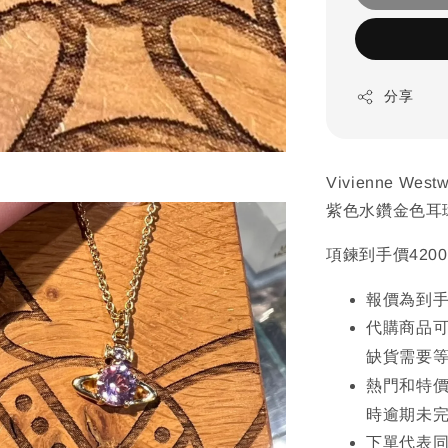
分享
Vivienne West
紫色水鑽金色耳環
項鍊到手價4200
報價為到
代購商品
缺貨需要
熱門和特價
時逾期未
下單代表