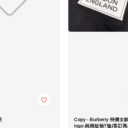
用
Copy - Burberry 特價
logo 純棉短袖T恤(客訂
r