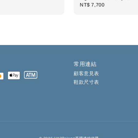
Regular
NT$ 7,700
price
常用連結
顧客意見表
鞋款尺寸表