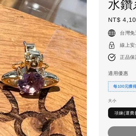
水鑽
Regular
NT$ 4,1
price
台灣免
線上安
正品保
適用優惠
每100元獲
大小
項鍊(運費