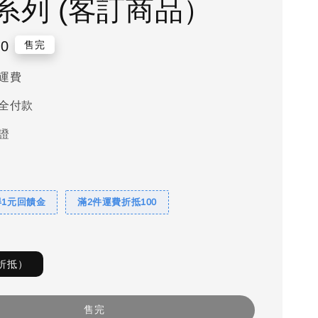
系列 (客訂商品）
00
售完
運費
全付款
證
得1元回饋金
滿2件運費折抵100
折抵）
售完